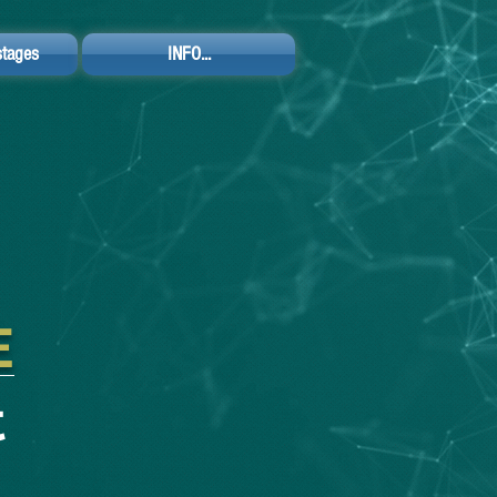
tages
INFO...
E
t