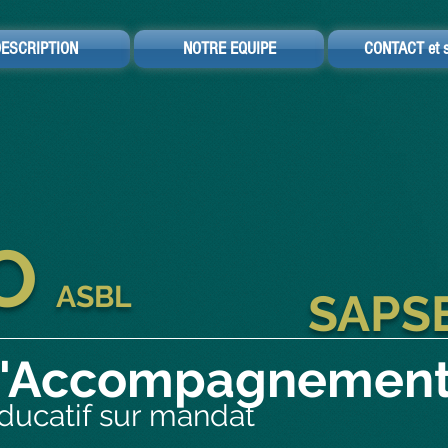
ESCRIPTION
NOTRE EQUIPE
CONTACT et s
O
ASBL
SAPS
 d'Accompagnemen
ducatif sur mandat