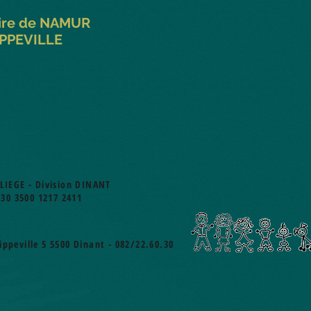
aire de NAMUR
IPPEVILLE
 LIEGE - Division DINANT
30 3500 1217 2411
ppeville 5 5500 Dinant - 082/22.60.30