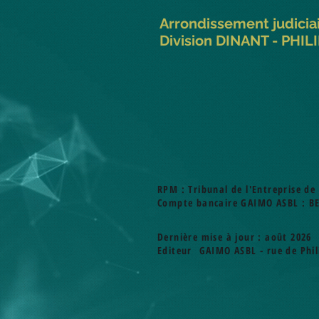
Arrondissement judici
Division DINANT - PHIL
RPM : Tribunal de l'Entreprise de
Compte bancaire GAIMO ASBL : BE
Dernière mise à jour : août 2026
Editeur GAIMO ASBL - rue de Phili